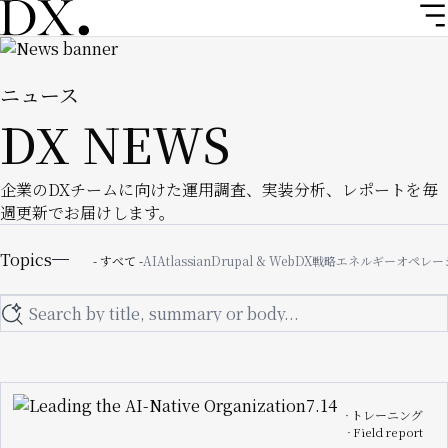
メ
イ
Image
ン
コ
ニュース
ン
DX NEWS
テ
ン
ツ
企業のDXチームに向けた運用調査、実装分析、レポートを毎
に
週更新でお届けします。
移
Topics
動
Topics
- すべて -
AI
Atlassian
Drupal & Web
DX戦略
エネルギー
オペレー
Search
Image
トレーニング
Field report