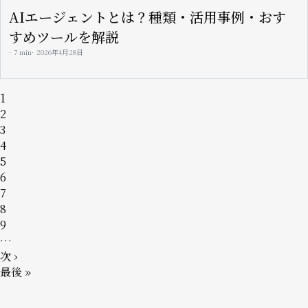
AIエージェントとは？種類・活用事例・おす
すめツールを解説
7 min
2026年4月28日
ペ
ペ
1
ー
ー
ペ
2
ジ
ジ
ー
ペ
3
送
ジ
ー
ペ
4
り
ジ
ー
ペ
5
ジ
ー
ペ
6
ジ
ー
ペ
7
ジ
ー
ペ
8
ジ
ー
ペ
9
ジ
ー
…
ジ
次
次 ›
ペ
最
最後 »
ー
終
ジ
ペ