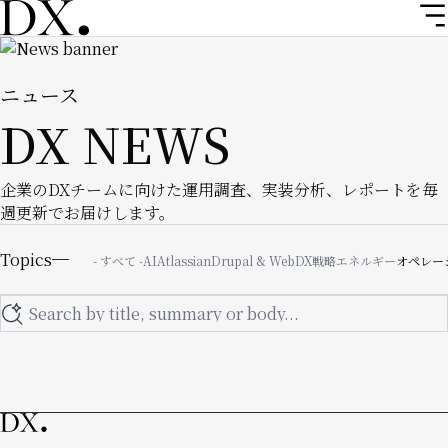
メ
イ
Image
ン
コ
ニュース
ン
DX NEWS
テ
ン
ツ
企業のDXチームに向けた運用調査、実装分析、レポートを毎
に
週更新でお届けします。
移
Topics
動
Topics
- すべて -
AI
Atlassian
Drupal & Web
DX戦略
エネルギー
オペレー
Search