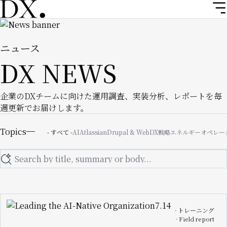
メ
イ
Image
ン
コ
ニュース
ン
DX NEWS
テ
ン
ツ
企業のDXチームに向けた運用調査、実装分析、レポートを毎
に
週更新でお届けします。
移
Topics
動
Topics
- すべて -
AI
Atlassian
Drupal & Web
DX戦略
エネルギー
オペレー
Search
Image
トレーニング
Field report