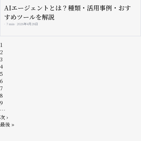
AIエージェントとは？種類・活用事例・おす
すめツールを解説
7 min
2026年4月28日
ペ
ペ
1
ー
ー
ペ
2
ジ
ジ
ー
ペ
3
送
ジ
ー
ペ
4
り
ジ
ー
ペ
5
ジ
ー
ペ
6
ジ
ー
ペ
7
ジ
ー
ペ
8
ジ
ー
ペ
9
ジ
ー
…
ジ
次
次 ›
ペ
最
最後 »
ー
終
ジ
ペ