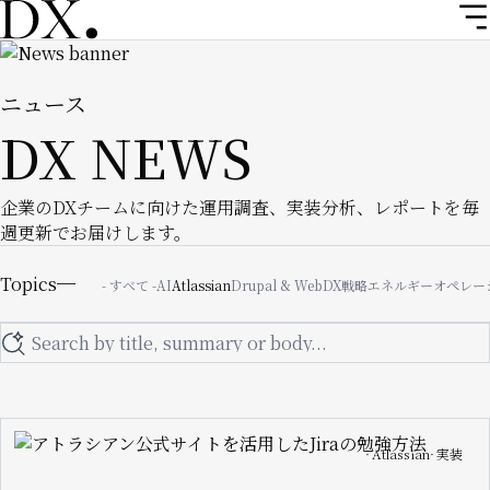
メ
イ
Image
ン
コ
ニュース
ン
DX NEWS
テ
ン
ツ
企業のDXチームに向けた運用調査、実装分析、レポートを毎
に
週更新でお届けします。
移
Topics
動
Topics
- すべて -
AI
Atlassian
Drupal & Web
DX戦略
エネルギー
オペレー
Search
Image
Atlassian
実装