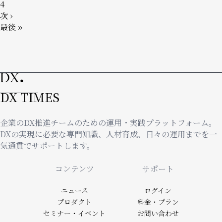
送
ジ
ー
ペ
4
り
ジ
ー
次
次 ›
ジ
ペ
最
最後 »
ー
終
ジ
ペ
ー
ジ
DX TIMES
企業のDX推進チームのための運用・実践プラットフォーム。
DXの実現に必要な専門知識、人材育成、日々の運用までを一
気通貫でサポートします。
Footer
コンテンツ
サポート
ニュース
ログイン
プロダクト
料金・プラン
セミナー・イベント
お問い合わせ