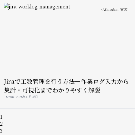
Image
Atlassian
実装
Jiraで工数管理を行う方法－作業ログ入力から
集計・可視化までわかりやすく解説
5 min
2025年11月26日
ペ
ペ
1
ー
ー
ペ
2
ジ
ジ
ー
ペ
3