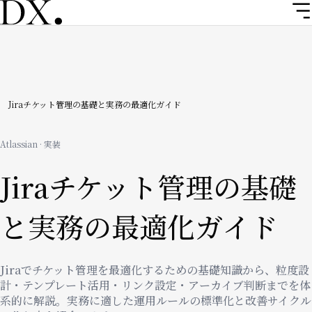
メ
イ
ン
コ
ン
テ
ン
パ
Jiraチケット管理の基礎と実務の最適化ガイド
ツ
ン
に
Atlassian · 実装
移
く
動
Jiraチケット管理の基礎
ず
と実務の最適化ガイド
Jiraでチケット管理を最適化するための基礎知識から、粒度設
計・テンプレート活用・リンク設定・アーカイブ判断までを体
系的に解説。実務に適した運用ルールの標準化と改善サイクル