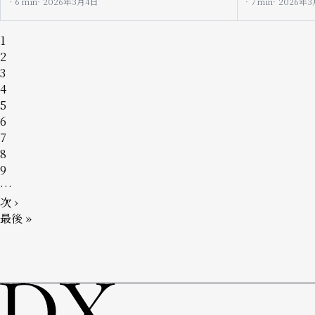
6 min
2026年3月4日
7 min
2026年
ペ
ペ
1
ー
ー
ペ
2
ジ
ジ
ー
ペ
3
送
ジ
ー
ペ
4
り
ジ
ー
ペ
5
ジ
ー
ペ
6
ジ
ー
ペ
7
ジ
ー
ペ
8
ジ
ー
ペ
9
ジ
ー
…
ジ
次
次 ›
ペ
最
最後 »
ー
終
ジ
ペ
ー
ジ