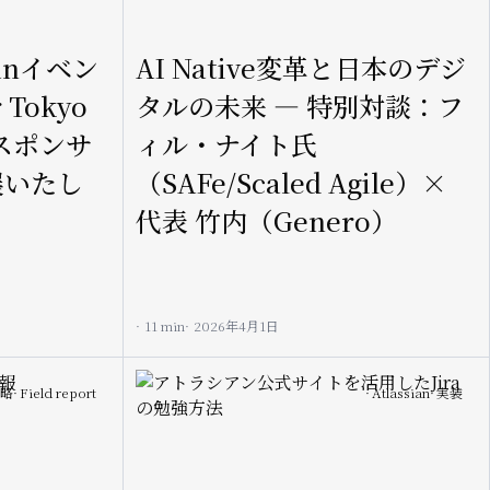
ianイベン
AI Native変革と日本のデジ
 Tokyo
タルの未来 — 特別対談：フ
スポンサ
ィル・ナイト氏
展いたし
（SAFe/Scaled Agile）×
代表 竹内（Genero）
11 min
2026年4月1日
Image
戦略
Field report
Atlassian
実装