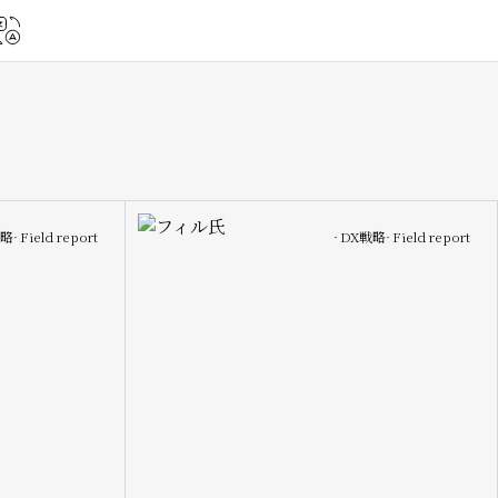
Image
戦略
Field report
DX戦略
Field report