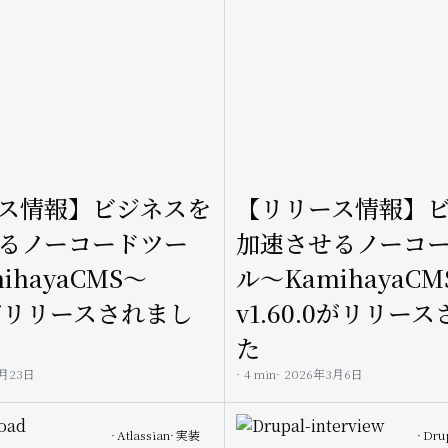
ス情報】ビジネスを
【リリース情報】
るノーコードツー
加速させるノーコ
ihayaCMS〜
ル〜KamihayaCM
.0がリリースされまし
v1.60.0がリリー
た
3月23日
4 min
2026年3月6日
Image
Atlassian
実装
Dru