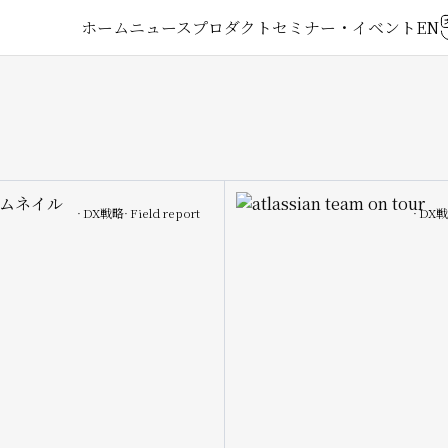
メ
ホーム
ニュース
プロダクト
セミナー・イベント
イ
ン
ナ
Image
DX戦略
Field report
DX
ビ
ゲ
ー
シ