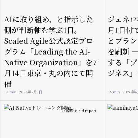
AIに取り組め、と指示した
ジェネロ
側が判断軸を学ぶ1日。
月1日付
Scaled Agile公式認定プロ
とブラン
グラム「Leading the AI-
を刷新 
Native Organization」を7
する「プ
月14日東京・丸の内にて開
ジネス」
催
4 min
2026年7月1日
5 min
2026年
Image
Image
DX戦略
Field report