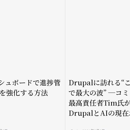
ダッシュボードで進捗管
Drupalに訪れる“
を強化する方法
で最大の波” ─コ
最高責任者Tim氏
DrupalとAIの現