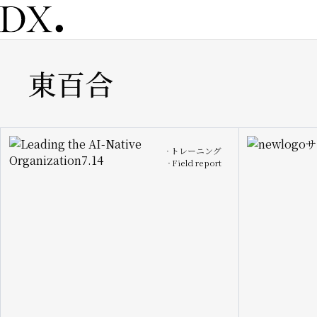
メ
イ
ン
コ
東百合
ン
テ
ン
ツ
に
Image
Image
トレーニング
移
Field report
動