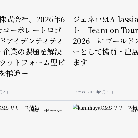
ョ
株式会社、2026年6
ジェネロはAtlass
ン
でコーポレートロゴ
ト「Team on Tour
ドアイデンティティ
2026」にゴールド
— 企業の課題を解決
ーとして協賛・出
ラットフォーム型ビ
ます
を推進ー
6月2日
3 min
2026年5月21日
Image
DX戦略
Field report
DX