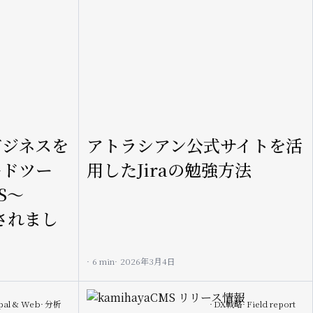
ビジネスを
アトラシアン公式サイトを活
ードツー
用したJiraの勉強方法
S〜
スされまし
6 min
2026年3月4日
Image
pal & Web
分析
DX戦略
Field report