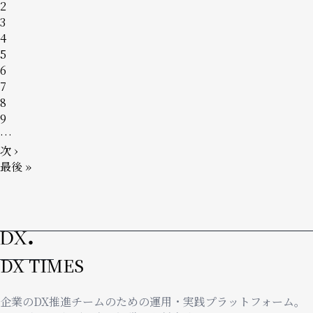
送
ー
ー
ー
ペ
2
り
ジ
ジ
ジ
ー
ペ
3
ジ
ー
ペ
4
ジ
ー
ペ
5
ジ
ー
ペ
6
ジ
ー
ペ
7
ジ
ー
ペ
8
ジ
ー
ペ
9
ジ
ー
…
ジ
次
次 ›
ペ
最
最後 »
ー
終
ジ
ペ
ー
ジ
DX TIMES
企業のDX推進チームのための運用・実践プラットフォーム。