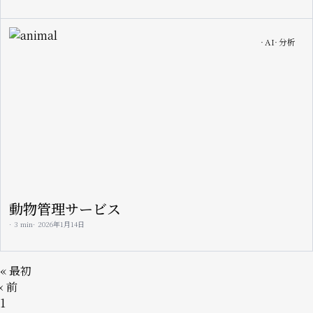
Image
AI
分析
動物管理サービス
3 min
2026年1月14日
ペ
先
« 最初
ー
頭
前
‹ 前
ジ
ペ
ペ
ペ
1