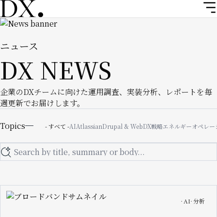
メ
イ
Image
ン
コ
ニュース
ン
DX NEWS
テ
ン
ツ
企業のDXチームに向けた運用調査、実装分析、レポートを毎
に
週更新でお届けします。
移
Topics
動
Topics
- すべて -
AI
Atlassian
Drupal & Web
DX戦略
エネルギー
オペレー
Search
Image
AI
分析