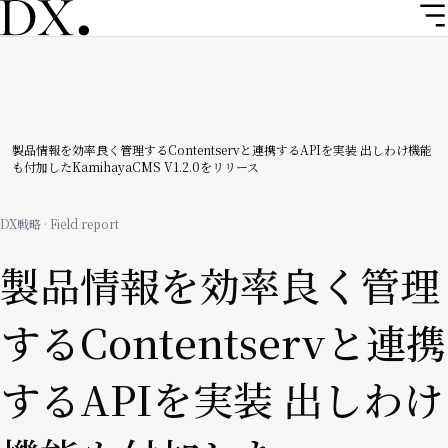
メ
イ
ン
コ
ン
テ
ン
パ
製品情報を効率良く管理するContentservと連携するAPIを実装 出しわけ機能
も付加したKamihayaCMS V1.2.0をリリース
ツ
ン
に
移
く
DX戦略 · Field report
動
ず
製品情報を効率良く管理
するContentservと連携
するAPIを実装 出しわけ