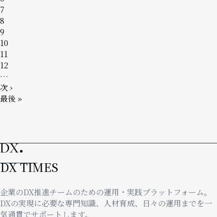
ジ
ー
ペ
7
ジ
ー
ペ
8
ジ
ー
ペ
9
ジ
ー
ペ
10
ジ
ー
ペ
11
ジ
ー
ペ
12
ジ
ー
…
ジ
次
次 ›
ペ
最
最後 »
ー
終
ジ
ペ
ー
ジ
DX TIMES
企業のDX推進チームのための運用・実践プラットフォーム。
DXの実現に必要な専門知識、人材育成、日々の運用までを一
気通貫でサポートします。