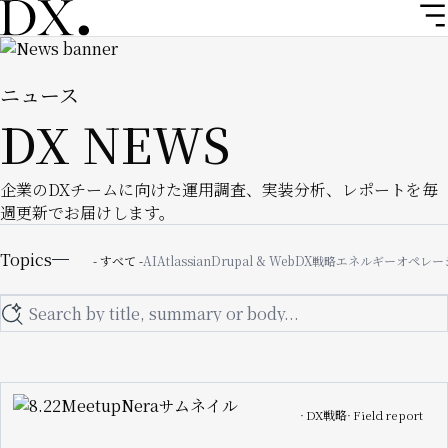
メ
イ
Image
ン
コ
ニュース
ン
DX NEWS
テ
ン
ツ
企業のDXチームに向けた運用調査、実装分析、レポートを毎
に
週更新でお届けします。
移
Topics
動
Topics
- すべて -
AI
Atlassian
Drupal & Web
DX戦略
エネルギー
オペレー
Search
Image
DX戦略
Field report