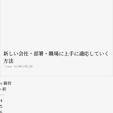
新しい会社・部署・職場に上手に適応していく
方法
3 min
2025年12月22日
ペ
先
« 最初
ー
頭
前
‹ 前
ジ
ペ
ペ
…
送
ー
ー
ペ
4
り
ジ
ジ
ー
ペ
5
ジ
ー
ペ
6