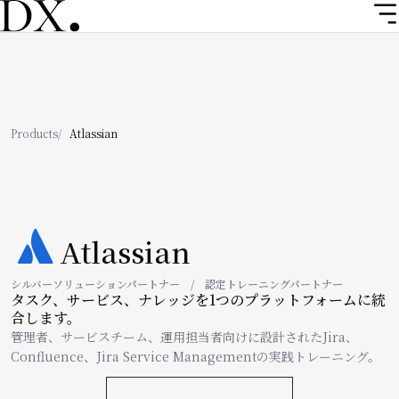
メ
イ
ン
コ
ン
テ
ン
パ
Products
Atlassian
ツ
ン
に
移
く
動
ず
Image
Atlassian
シルバーソリューションパートナー / 認定トレーニングパートナー
タスク、サービス、ナレッジを1つのプラットフォームに統
合します。
管理者、サービスチーム、運用担当者向けに設計されたJira、
Confluence、Jira Service Managementの実践トレーニング。