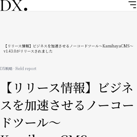
メ
イ
ン
コ
ン
テ
ン
パ
【リリース情報】ビジネスを加速させるノーコードツール〜KamihayaCMS〜
v1.43.0がリリースされました
ツ
ン
に
移
く
DX戦略 · Field report
動
ず
【リリース情報】ビジネ
スを加速させるノーコー
ドツール〜