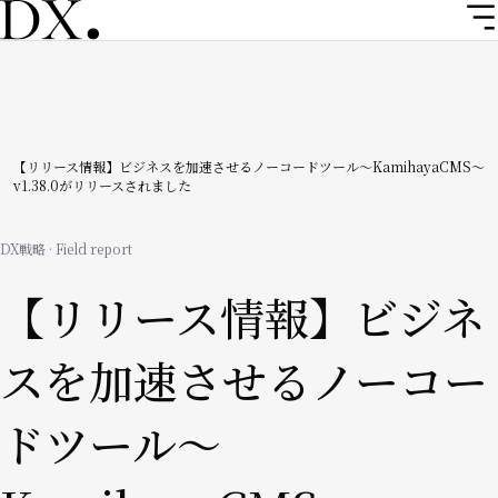
メ
イ
ン
コ
ン
テ
ン
パ
【リリース情報】ビジネスを加速させるノーコードツール〜KamihayaCMS〜
v1.38.0がリリースされました
ツ
ン
に
移
く
DX戦略 · Field report
動
ず
【リリース情報】ビジネ
スを加速させるノーコー
ドツール〜