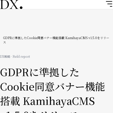
メ
イ
ン
コ
ン
テ
ン
パ
GDPRに準拠したCookie同意バナー機能搭載 KamihayaCMS v1.5.0をリリー
ス
ツ
ン
に
移
く
DX戦略 · Field report
動
ず
GDPRに準拠した
Cookie同意バナー機能
搭載 KamihayaCMS