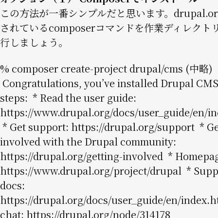
この方法が一番シンプルだと思います。drupal.o
されているcomposerコマンドを作業ディレクト
行しましょう。
% composer create-project drupal/cms (中略)
Congratulations, you’ve installed Drupal CMS
steps: * Read the user guide:
https://www.drupal.org/docs/user_guide/en/i
* Get support:
https://drupal.org/support
* Ge
involved with the Drupal community:
https://drupal.org/getting-involved
* Homepag
https://www.drupal.org/project/drupal
* Supp
docs:
https://drupal.org/docs/user_guide/en/index.h
chat:
https://drupal.org/node/314178