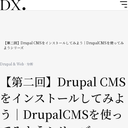
メ
イ
ン
コ
ン
テ
ン
パ
【第二回】Drupal CMSをインストールしてみよう｜DrupalCMSを使ってみ
ようシリーズ
ツ
ン
に
移
く
Drupal & Web · 分析
動
ず
【第二回】Drupal CMS
をインストールしてみよ
う｜DrupalCMSを使っ