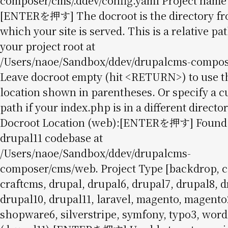
composer/cms/.ddev/config.yaml Project name
[ENTERを押す] The docroot is the directory f
which your site is served. This is a relative pa
your project root at
/Users/naoe/Sandbox/ddev/drupalcms-compo
Leave docroot empty (hit <RETURN>) to use t
location shown in parentheses. Or specify a 
path if your index.php is in a different director
Docroot Location (web):[ENTERを押す] Found
drupal11 codebase at
/Users/naoe/Sandbox/ddev/drupalcms-
composer/cms/web. Project Type [backdrop, 
craftcms, drupal, drupal6, drupal7, drupal8, d
drupal10, drupal11, laravel, magento, magento
shopware6, silverstripe, symfony, typo3, word