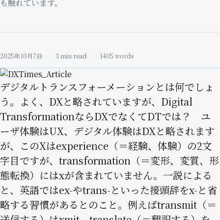
も触れています。
2025年10月7日
3 min read
1405 words
Image
デジタルトランスフォーメーションとは何でしょ
う。よく、DXと略されていますが、Digital
TransformationならDXでなくてDTでは？ ユ
ーザ体験はUX、デジタル体験はDXと略されます
が、このXはexperience（＝経験、体験）の2文
字目ですが、transformation（＝変形、変質、形
態転換）にはxが含まれていません。一説による
と、英語ではex-やtrans-といった接頭辞をx-と省
略する習慣があるとのこと。例えばtransmit（＝
送信する）はxmit、translate（＝翻訳する）を