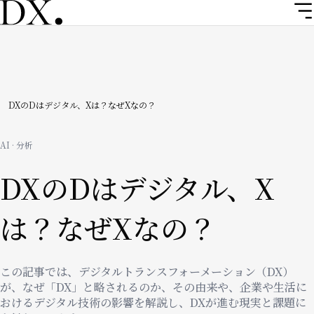
メ
イ
ン
コ
ン
テ
ン
パ
DXのDはデジタル、Xは？なぜXなの？
ツ
ン
に
AI · 分析
移
く
動
DXのDはデジタル、X
ず
は？なぜXなの？
この記事では、デジタルトランスフォーメーション（DX）
が、なぜ「DX」と略されるのか、その由来や、企業や生活に
おけるデジタル技術の影響を解説し、DXが進む現実と課題に