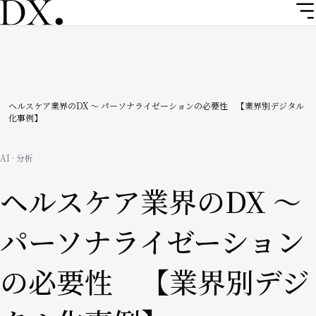
メ
イ
ン
コ
ン
テ
ン
パ
ヘルスケア業界のDX ～ パーソナライゼーションの必要性 【業界別デジタル
化事例】
ツ
ン
に
移
く
AI · 分析
動
ず
ヘルスケア業界のDX ～
パーソナライゼーション
の必要性 【業界別デジ