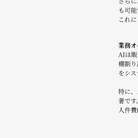
さらに
も可能
これに
業務オ
AIは
棚割り
をシス
特に、
著です
人件費