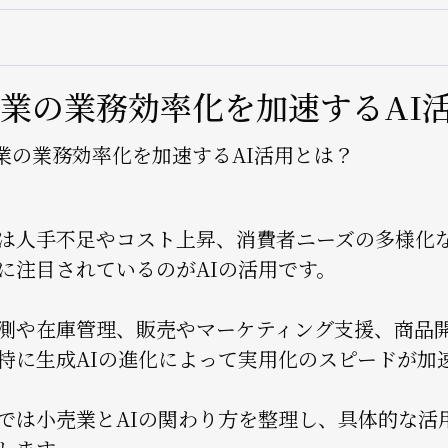
ョ
ン
業の業務効率化を加速するAI
は人手不足やコスト上昇、消費者ニーズの多様化
に注目されているのがAIの活用です。
測や在庫管理、販売やマーケティング支援、商品
特に生成AIの進化によって実用化のスピードが加
では小売業とAIの関わり方を整理し、具体的な活