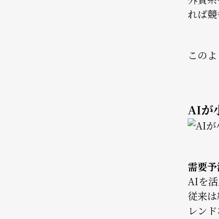
れば競
このよ
AI
Image
需要予
AIを
従来は
レンド