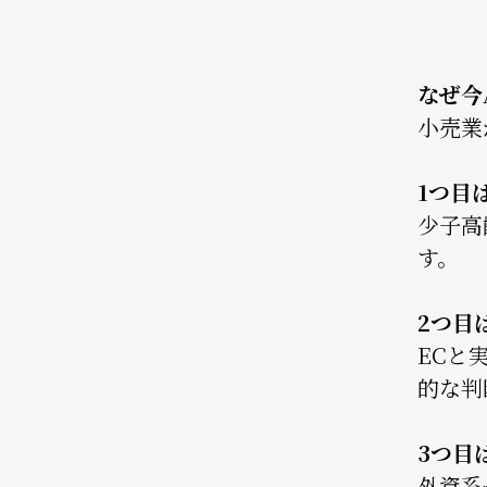
なぜ今
小売業
1つ目
少子高
す。
2つ目
ECと
的な判
3つ目
外資系