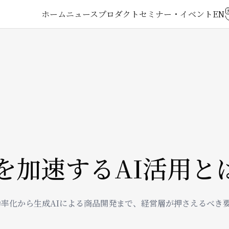
メ
ホーム
ニュース
プロダクト
セミナー・イベント
イ
ン
ナ
ビ
ゲ
を加速するAI活用と
ー
効率化から生成AIによる商品開発まで、経営層が押さえるべき
シ