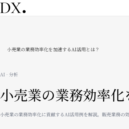
メ
イ
ン
コ
ン
テ
ン
パ
小売業の業務効率化を加速するAI活用とは？
ツ
に
移
ン
動
AI · 分析
く
小売業の業務効率化
ず
小売業の業務効率化に貢献するAI活用例を解説。販売業務の