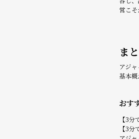
容し、
営こそ
まと
アジャ
基本概
おす
【3分
【3分
アジャ