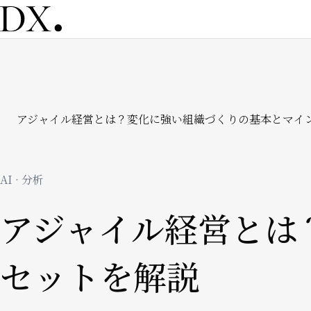
メ
イ
ン
コ
ン
テ
ン
パ
アジャイル経営とは？変化に強い組織づくりの基本とマイ
ツ
に
移
ン
動
AI · 分析
く
アジャイル経営とは
ず
セットを解説