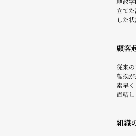
地政学
立てた
した状
顧客
従来の
転換が
素早く
直結し
組織