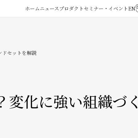
メ
ホーム
ニュース
プロダクト
セミナー・イベント
イ
ン
ンドセットを解説
ナ
ビ
ゲ
？変化に強い組織づ
ー
シ