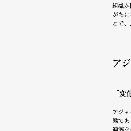
組織が
がちに
とで、
アジ
「変
アジャ
態であ
適解を