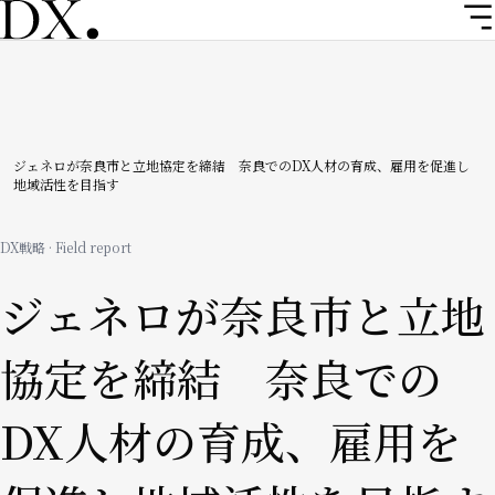
メ
イ
ン
コ
ン
テ
ン
パ
ジェネロが奈良市と立地協定を締結 奈良でのDX人材の育成、雇用を促進し
地域活性を目指す
ツ
ン
に
移
く
DX戦略 · Field report
動
ず
ジェネロが奈良市と立地
協定を締結 奈良での
DX人材の育成、雇用を