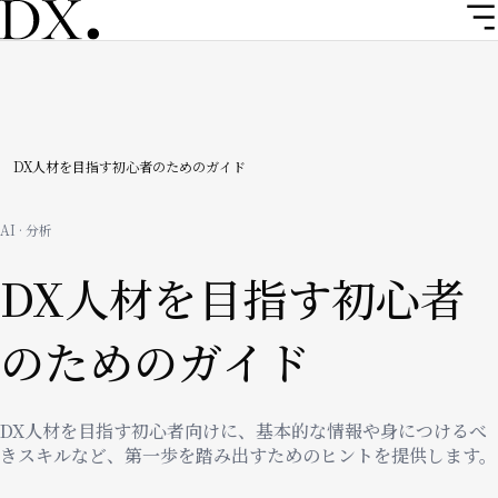
メ
イ
ン
コ
ン
テ
ン
パ
DX人材を目指す初心者のためのガイド
ツ
ン
に
AI · 分析
移
く
動
DX人材を目指す初心者
ず
のためのガイド
DX人材を目指す初心者向けに、基本的な情報や身につけるべ
きスキルなど、第一歩を踏み出すためのヒントを提供します。