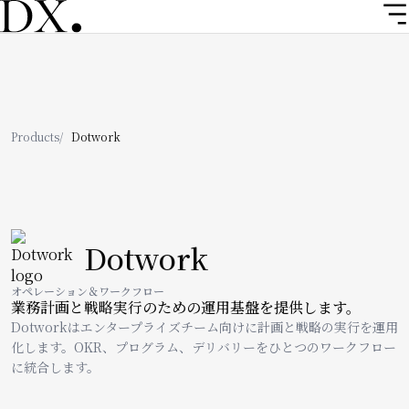
メ
イ
ン
コ
ン
テ
ン
パ
Products
Dotwork
ツ
ン
に
移
く
動
ず
Image
Dotwork
オペレーション＆ワークフロー
業務計画と戦略実行のための運用基盤を提供します。
Dotworkはエンタープライズチーム向けに計画と戦略の実行を運用
化します。OKR、プログラム、デリバリーをひとつのワークフロー
に統合します。