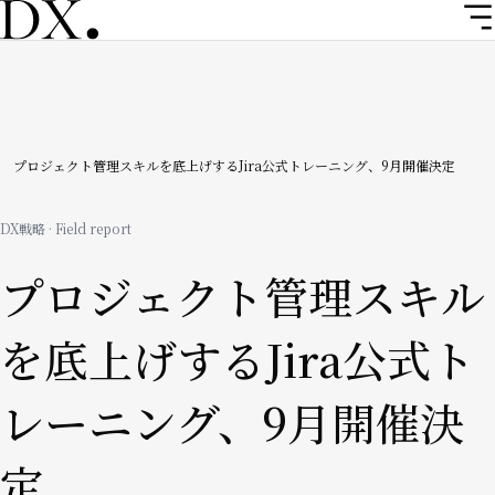
メ
イ
ン
コ
ン
テ
ン
パ
プロジェクト管理スキルを底上げするJira公式トレーニング、9月開催決定
ツ
ン
に
DX戦略 · Field report
移
く
動
プロジェクト管理スキル
ず
を底上げするJira公式ト
レーニング、9月開催決
定