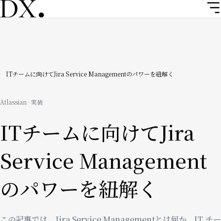
メ
イ
ン
コ
ン
テ
ン
パ
ITチームに向けてJira Service Managementのパワーを紐解く
ツ
ン
に
Atlassian · 実装
移
く
動
ITチームに向けてJira
ず
Service Management
のパワーを紐解く
この記事では、Jira Service Managementとは何か、IT チー