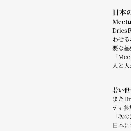
日本
Mee
Dri
わせる
要な基
「Me
人と人
若い世
またD
ティ参
「次の
日本に