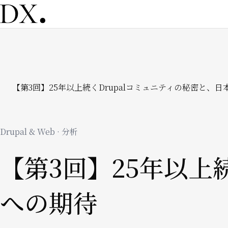
メ
イ
ン
コ
ン
テ
ン
パ
【第3回】25年以上続くDrupalコミュニティの秘密と、日
ツ
に
移
ン
動
Drupal & Web · 分析
く
【第3回】25年以上
ず
への期待