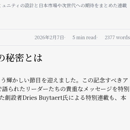
なコミュニティの設計と日本市場や次世代への期待をまとめた連載
2026年2月7日
5 min read
2377 words
ィの秘密とは
年という輝かしい節目を迎えました。この記念すべきア
araで語られたリーダーたちの貴重なメッセージを特別
者Dries Buytaert氏による特別連載も、本