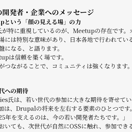
の開発者・企業へのメッセージ
tupという「顔の見える場」の力
es氏が特に重視しているのが、Meetupの存在で
場には特別な意味があり、日本各地で行われているDr
盤になる、と語ります。
etupは信頼を築く場です。
がつながることで、コミュニティは強くなります
代への期待
ries氏は、若い世代の参加に大きな期待を寄せ
加は、Drupalの将来を左右する要素のひとつです
25年を支えるのは、今の若い開発者たちです。」
おいても、次世代が自然にOSSに触れ、参加でき