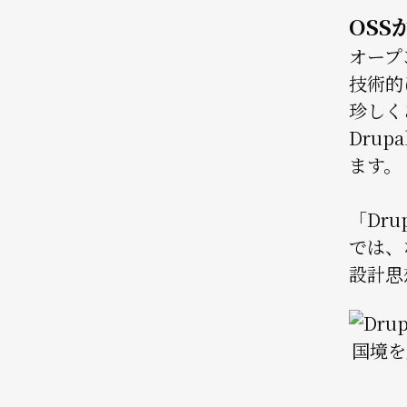
OSS
オープ
技術的
珍しく
Drup
ます。
「Dr
では、
設計思
Image
国境を