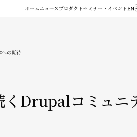
メ
ホーム
ニュース
プロダクト
セミナー・イベント
イ
ン
本への期待
ナ
ビ
ゲ
続くDrupalコミュ
ー
シ