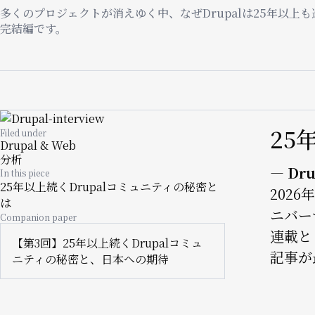
多くのプロジェクトが消えゆく中、なぜDrupalは25年以
完結編です。
Image
25
Filed under
Drupal & Web
分析
— Dr
In this piece
25年以上続くDrupalコミュニティの秘密と
202
は
ニバー
Companion paper
連載と
【第3回】25年以上続くDrupalコミュ
記事が
ニティの秘密と、日本への期待