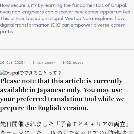
How secure is it? By learning the fundamentals of Drupal,
even non-engineers can discover new career opportunities.
This article, based on Drupal Meetup Nara, explores how
digital transformation (DX) can empower diverse career
paths.
10 Oct 2025
3 min read
1432 words
Image
Please note that this article is currently
available in Japanese only. You may use
your preferred translation tool while we
prepare the English version.
先日開催されました『子育てとキャリアの両立』
をテーマにした、
DXの力でキャリアの可能性を広