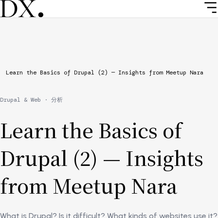
Skip
to
main
content
Breadcrumb
Learn the Basics of Drupal (2) — Insights from Meetup Nara
Drupal & Web · 分析
Learn the Basics of
Drupal (2) — Insights
from Meetup Nara
What is Drupal? Is it difficult? What kinds of websites use it?