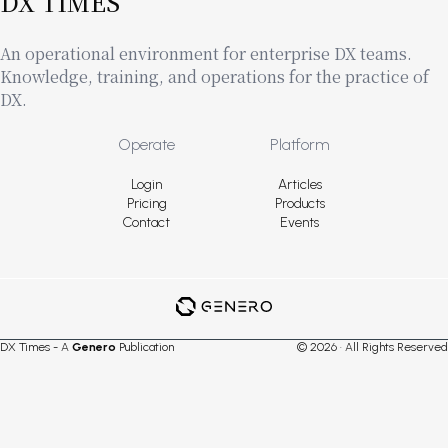
DX TIMES
An operational environment for enterprise DX teams.
Knowledge, training, and operations for the practice of
DX.
Footer
Operate
Platform
Login
Articles
Pricing
Products
Contact
Events
DX Times - A
Genero
Publication
© 2026 · All Rights Reserved