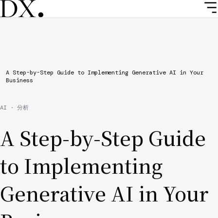
Skip
to
main
content
Breadcrumb
A Step-by-Step Guide to Implementing Generative AI in Your
Business
AI · 分析
A Step-by-Step Guide
to Implementing
Generative AI in Your