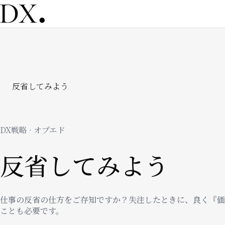
メ
イ
ン
コ
ン
テ
ン
パ
反省してみよう
ツ
に
移
ン
動
DX戦略 · オプエド
く
反省してみよう
ず
仕事の反省の仕方をご存知ですか？失注したときに、良く『価
ことも必要です。