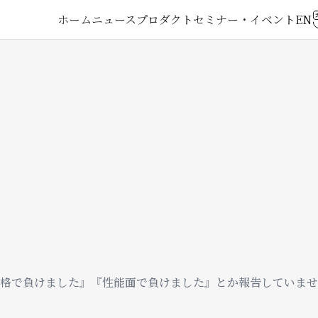
メ
ホーム
ニュース
プロダクト
セミナー・イベント
イ
ン
ナ
ビ
ゲ
ー
格で負けました』『性能面で負けました』とか報告していませ
シ