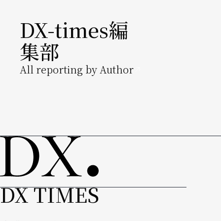
DX-times編
集部
All reporting by Author
DX TIMES