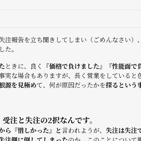
ョ
ン
失注報告を立ち聞きしてしまい（ごめんなさい）
した。
た
ときに、良く『
価格で負けました』『性能面で
事実な場合もありますが、長く営業をしていると
根源を見極め
て、何が原因だったかを
探るという
、受注と失注の2択なんです。
から『惜しかった』と
言われようが、
失注は失注
失注側に倒してしまった
のか。このことについて