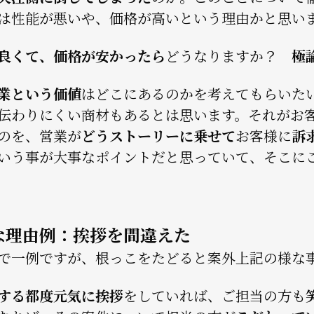
は性能が悪いや、価格が高いという理由かと思い
良くて、価格が安かったら
どうなりますか？
極
業という価値
はどこにあるのかを考えてもらいた
伝わりにくい商材もあるとは思います。それがお
のを、営業が
どうストーリーに乗せて
お客様に
訴
いう事が大事なポイントだと思っていて、そこに
な理由例：挨拶を間違えた
で一例ですが、根っこをたどると案外上記の様な
する都度元気に挨拶
をしていれば、ご担当の方も