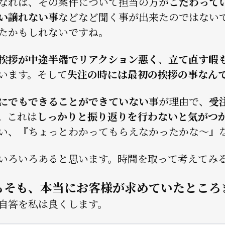
なれば、その案件について担当の方が
こだわって
い譲れない事
などなど聞く事が出来たのではない
たかもしれないですね。
挨拶が中途半端でリアクション悪く
、
立て直す暇
います。そして
失注の時には最初の挨拶の事なん
にでもできることができていない
事が理由で、
受
。これは
しっかりと振り返りを行わないと気がつ
い、『ちょっとわかってもらえなかったかな～』
いろいろあると思います。時間を取って考えてみ
もそも、本当にお客様が求めていたところ
自答を私は良くします。