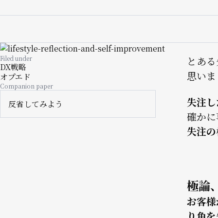
Image
Filed under
とある
DX戦略
思いま
オプエド
Companion paper
失注し
反省してみよう
確かに
失注の
極論
お客様
り角を