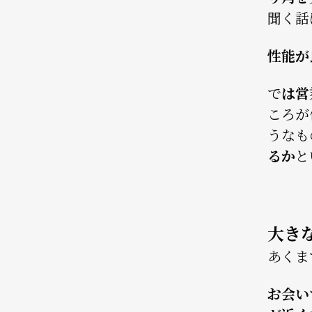
聞く話
性能が
で
は営
ころが
うなも
るか
と
大き
あくま
お会い