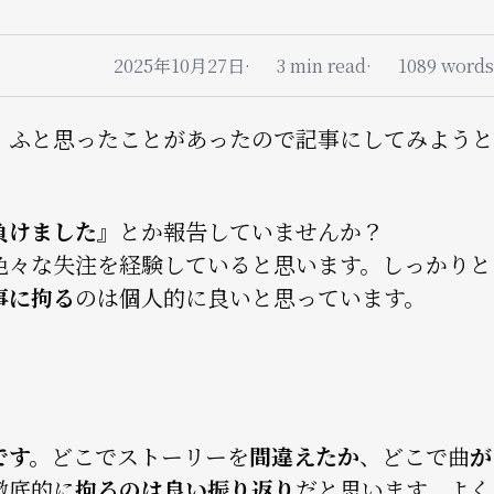
2025年10月27日
3 min read
1089 words
、ふと思ったことがあったので記事にしてみようと
負けました』
とか報告していませんか？
色々な失注を経験していると思います。しっかりと
事に拘る
のは個人的に良いと思っています。
です。
どこでストーリーを
間違えたか
、どこで曲
が
徹底的に
拘るのは良い振り返り
だと思います。よく